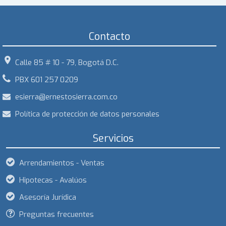
Contacto
location_on
Calle 85 # 10 - 79, Bogotá D.C.
PBX 601 257 0209
esierra@ernestosierra.com.co
Política de protección de datos personales
Servicios
Arrendamientos - Ventas
Hipotecas - Avalúos
Asesoría Jurídica
Preguntas frecuentes